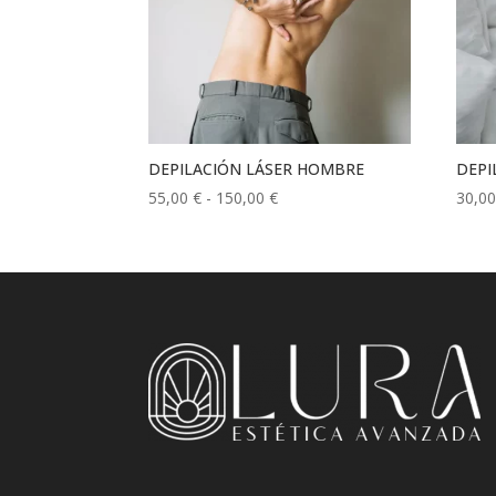
DEPILACIÓN LÁSER HOMBRE
DEPI
Rango
55,00
€
-
150,00
€
30,0
de
precios:
desde
55,00 €
hasta
150,00 €