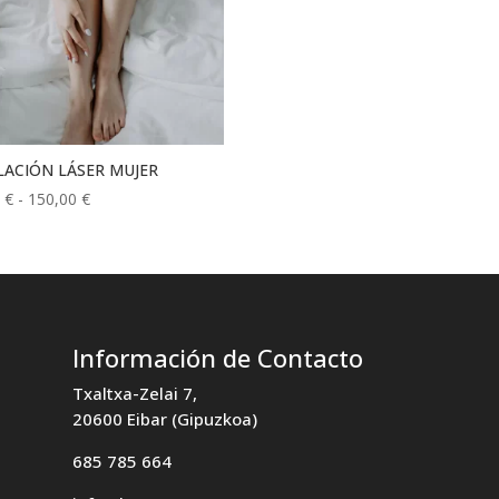
LACIÓN LÁSER MUJER
Rango
0
€
-
150,00
€
de
precios:
desde
30,00 €
hasta
150,00 €
Información de Contacto
Txaltxa-Zelai 7,
20600 Eibar (Gipuzkoa)
685 785 664