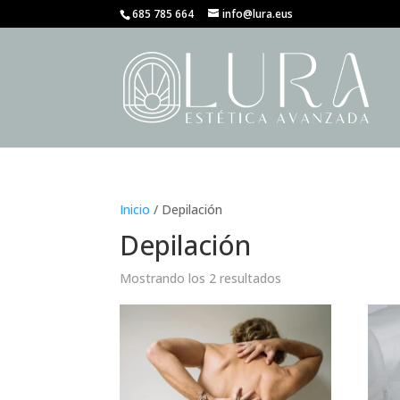
685 785 664
info@lura.eus
Inicio
/ Depilación
Depilación
Mostrando los 2 resultados