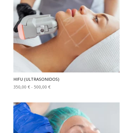
HIFU (ULTRASONIDOS)
Rango
350,00
€
-
500,00
€
de
precios:
desde
350,00 €
hasta
500,00 €