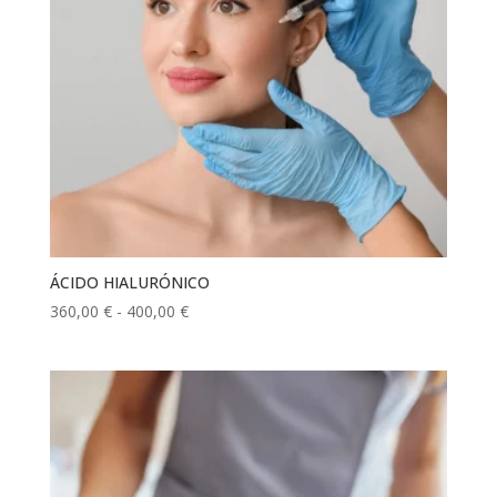
ÁCIDO HIALURÓNICO
Rango
360,00
€
-
400,00
€
de
precios:
desde
360,00 €
hasta
400,00 €