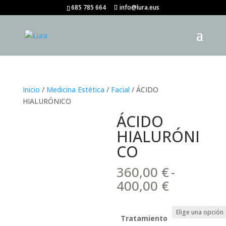
685 785 664
info@lura.eus
Inicio
/
Medicina Estética
/
Facial
/ ÁCIDO
HIALURÓNICO
ÁCIDO
HIALURÓNI
CO
360,00
€
-
Rango
400,00
€
de
precios:
desde
Tratamiento