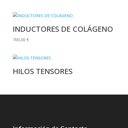
de
precios:
desde
350,00 €
INDUCTORES DE COLÁGENO
hasta
500,00 €
700,00
€
HILOS TENSORES