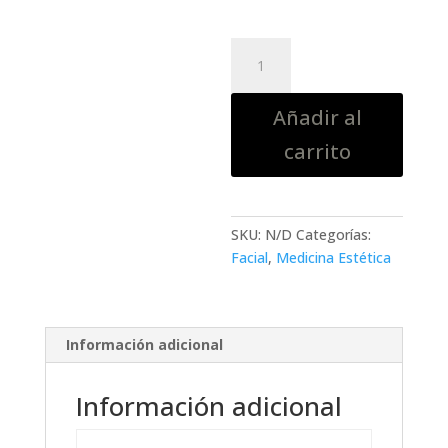
360,00 €
hasta
ÁCIDO
400,00 €
HIALURÓNICO
cantidad
Añadir al
carrito
SKU:
N/D
Categorías:
Facial
,
Medicina Estética
Información adicional
Información adicional