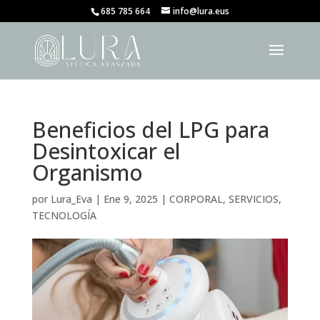
685 785 664
info@lura.eus
Beneficios del LPG para
Desintoxicar el
Organismo
por
Lura_Eva
|
Ene 9, 2025
|
CORPORAL
,
SERVICIOS
,
TECNOLOGÍA