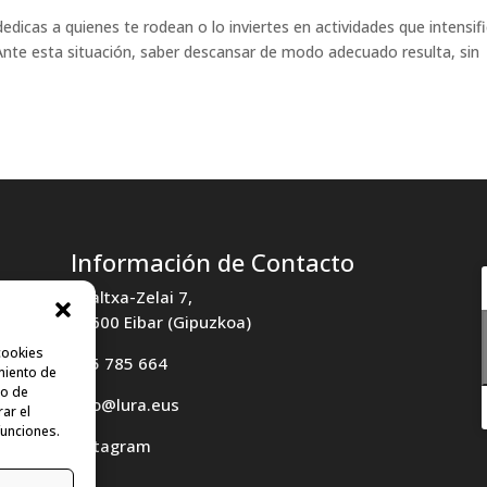
edicas a quienes te rodean o lo inviertes en actividades que intensif
nte esta situación, saber descansar de modo adecuado resulta, sin
Información de Contacto
Txaltxa-Zelai 7,
20600 Eibar (Gipuzkoa)
cookies
685 785 664
miento de
to de
info@lura.eus
rar el
funciones.
Instagram