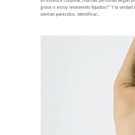
En estética corporal, muchas personas llegan p
grasa o estoy reteniendo líquidos?” Y la verdad
sientan parecidos. Identificar...