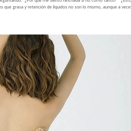
reguntando: “¿Por qué me siento hinchada si no como tanto?” “¿Est
 es que grasa y retención de líquidos no son lo mismo, aunque a vece