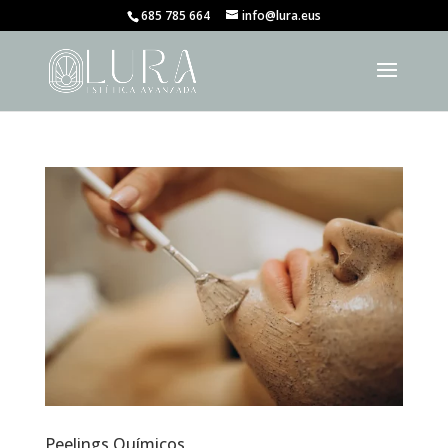
685 785 664
info@lura.eus
Peelings Químicos