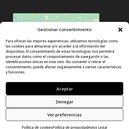
Gestionar consentimiento
Haz clic para aceptar cookies de
Para ofrecer las mejores experiencias, utilizamos tecnologías como
las cookies para almacenar y/o acceder a la información del
marketing y permitir este contenido
dispositivo. El consentimiento de estas tecnologías nos permitirá
procesar datos como el comportamiento de navegación o las
identificaciones únicas en este sitio. No consentir o retirar el
consentimiento, puede afectar negativamente a ciertas características
y funciones.
Aceptar
Denegar
© LURA 2024 |
Aviso Legal
|
Política de
Privacidad
|
Política de Cookies
|
Declaración
Ver preferencias
de accesibilidad
|
Mapa del sitio
|
Diseño:
Uraldes.com
Política de cookies
Política de privacidad
Aviso Legal