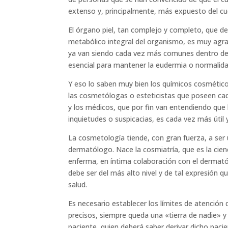
extenso y, principalmente, más expuesto del c
El órgano piel, tan complejo y completo, que d
metabólico integral del organismo, es muy agrad
ya van siendo cada vez más comunes dentro de la
esencial para mantener la eudermia o normalid
Y eso lo saben muy bien los químicos cosmético
las cosmetólogas o esteticistas que poseen cada
y los médicos, que por fin van entendiendo que
inquietudes o suspicacias, es cada vez más útil 
La cosmetología tiende, con gran fuerza, a se
dermatólogo. Nace la cosmiatría, que es la cien
enferma, en íntima colaboración con el dermatól
debe ser del más alto nivel y de tal expresión 
salud.
Es necesario establecer los límites de atención
precisos, siempre queda una «tierra de nadie» y 
paciente, quien deberá saber derivar dicho paci