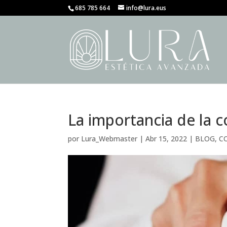
685 785 664
info@lura.eus
La importancia de la 
por
Lura_Webmaster
|
Abr 15, 2022
|
BLOG
,
C