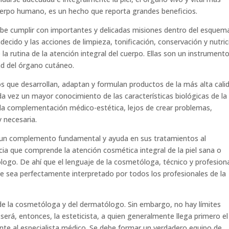
uerpo humano, es un hecho que reporta grandes beneficios.
ebe cumplir con importantes y delicadas misiones dentro del esquem
ecido y las acciones de limpieza, tonificación, conservación y nutric
 rutina de la atención integral del cuerpo. Ellas son un instrument
ad del órgano cutáneo.
s que desarrollan, adaptan y formulan productos de la más alta cali
 vez un mayor conocimiento de las características biológicas de la p
 la complementación médico-estética, lejos de crear problemas,
y necesaria.
r un complemento fundamental y ayuda en sus tratamientos al
cia que comprende la atención cosmética integral de la piel sana o
ogo. De ahí que el lenguaje de la cosmetóloga, técnico y profesiona
que sea perfectamente interpretado por todos los profesionales de la
 de la cosmetóloga y del dermatólogo. Sin embargo, no hay límites
será, entonces, la esteticista, a quien generalmente llega primero el
ente al especialista médico. Se debe formar un verdadero equipo de