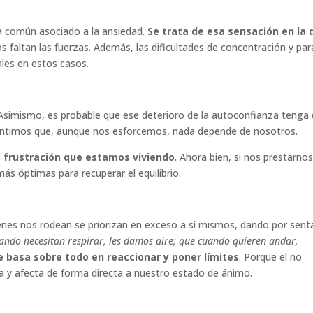
a común asociado a la ansiedad.
Se trata de esa sensación en la 
s faltan las fuerzas. Además, las dificultades de concentración y par
ales en estos casos.
Asimismo, es probable que ese deterioro de la autoconfianza tenga
 sentimos que, aunque nos esforcemos, nada depende de nosotros.
a frustración que estamos viviendo
. Ahora bien, si nos prestarno
s óptimas para recuperar el equilibrio.
enes nos rodean se priorizan en exceso a sí mismos, dando por sen
ando necesitan respirar, les damos aire; que cuando quieren andar,
e basa sobre todo en reaccionar y poner límites
. Porque el no
a y afecta de forma directa a nuestro estado de ánimo.