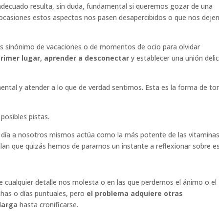
adecuado resulta, sin duda, fundamental si queremos gozar de una
 ocasiones estos aspectos nos pasen desapercibidos o que nos dej
s sinónimo de vacaciones o de momentos de ocio para olvidar
 primer lugar, aprender a desconectar
y establecer una unión deli
mental y atender a lo que de verdad sentimos. Esta es la forma de t
posibles pistas.
a día a nosotros mismos actúa como la más potente de las vitaminas
an que quizás hemos de pararnos un instante a reflexionar sobre es
 cualquier detalle nos molesta o en las que perdemos el ánimo o el
achas o días puntuales, pero
el problema adquiere otras
alarga
hasta cronificarse.