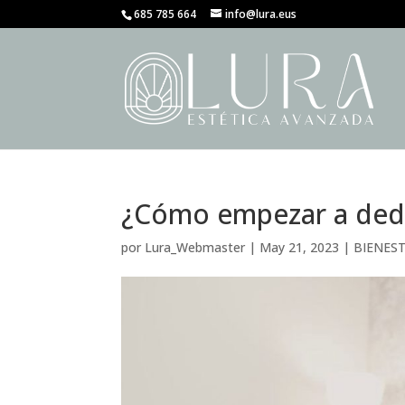
685 785 664
info@lura.eus
¿Cómo empezar a dedic
por
Lura_Webmaster
|
May 21, 2023
|
BIENES