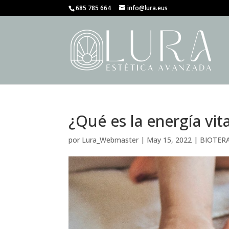
685 785 664
info@lura.eus
¿Qué es la energía vita
por
Lura_Webmaster
|
May 15, 2022
|
BIOTER