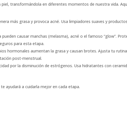
 piel, transformándola en diferentes momentos de nuestra vida. Aqu
era más grasa y provoca acné. Usa limpiadores suaves y producto
a pueden causar manchas (melasma), acné o el famoso “glow”. Pro
 seguros para esta etapa.
bios hormonales aumentan la grasa y causan brotes. Ajusta tu rutin
atación post-menstrual.
ticidad por la disminución de estrógenos. Usa hidratantes con cerami
 te ayudará a cuidarla mejor en cada etapa.