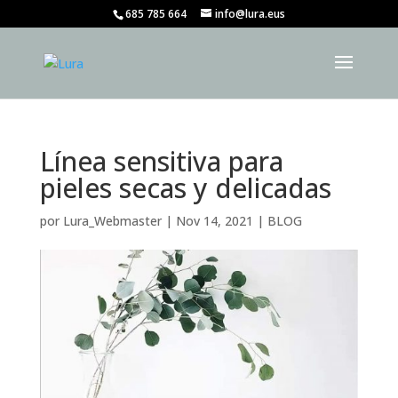
685 785 664
info@lura.eus
Línea sensitiva para
pieles secas y delicadas
por
Lura_Webmaster
|
Nov 14, 2021
|
BLOG