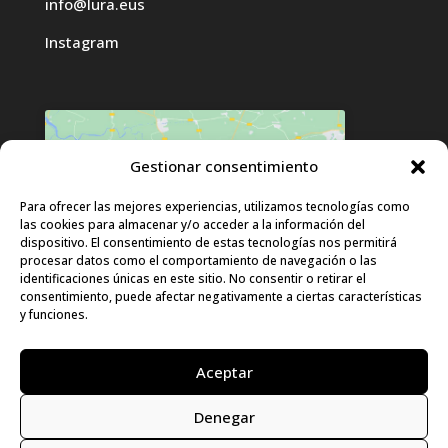
info@lura.eus
Instagram
Gestionar consentimiento
Haz clic para aceptar cookies de
Para ofrecer las mejores experiencias, utilizamos tecnologías como
las cookies para almacenar y/o acceder a la información del
marketing y permitir este contenido
dispositivo. El consentimiento de estas tecnologías nos permitirá
procesar datos como el comportamiento de navegación o las
identificaciones únicas en este sitio. No consentir o retirar el
consentimiento, puede afectar negativamente a ciertas características
y funciones.
Aceptar
Denegar
© LURA 2024 |
Aviso Legal
|
Política de