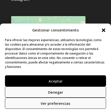
Gestionar consentimiento
Haz clic para aceptar cookies de
Para ofrecer las mejores experiencias, utilizamos tecnologías como
las cookies para almacenar y/o acceder a la información del
marketing y permitir este contenido
dispositivo. El consentimiento de estas tecnologías nos permitirá
procesar datos como el comportamiento de navegación o las
identificaciones únicas en este sitio. No consentir o retirar el
consentimiento, puede afectar negativamente a ciertas características
y funciones.
Aceptar
Denegar
© LURA 2024 |
Aviso Legal
|
Política de
Privacidad
|
Política de Cookies
|
Declaración
Ver preferencias
de accesibilidad
|
Mapa del sitio
|
Diseño: