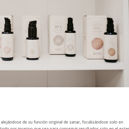
do alejándose de su función original de sanar, focalizándose solo en
todo por invasivo que sea para conseguir resultados solo en el exter