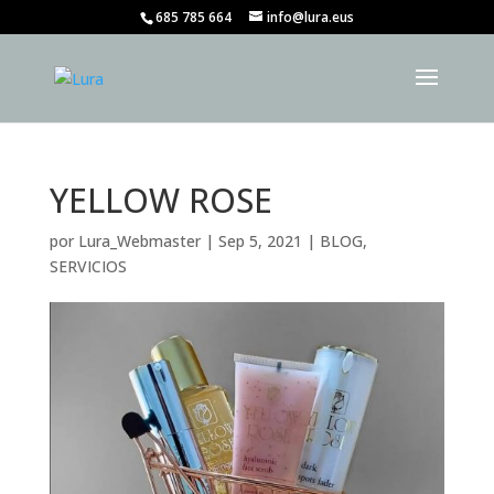
685 785 664
info@lura.eus
YELLOW ROSE
por
Lura_Webmaster
|
Sep 5, 2021
|
BLOG
,
SERVICIOS