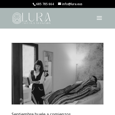
685 785 664
info@lura.eus
Septiembre huele a comienzos