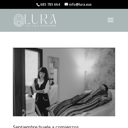
685 785 664
info@lura.eus
Septiembre huele a comienzos