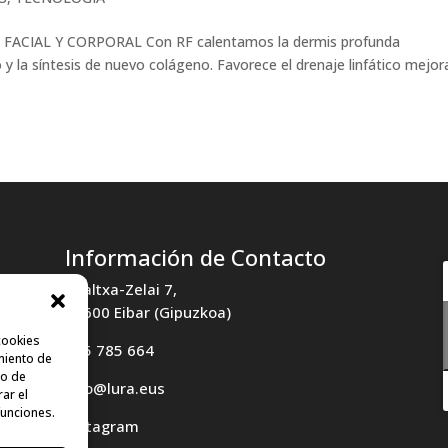
 FACIAL Y CORPORAL Con RF calentamos la dermis profunda
 y la síntesis de nuevo colágeno. Favorece el drenaje linfático mejo
Información de Contacto
Txaltxa-Zelai 7,
20600 Eibar (Gipuzkoa)
cookies
685 785 664
miento de
to de
info@lura.eus
rar el
funciones.
Instagram