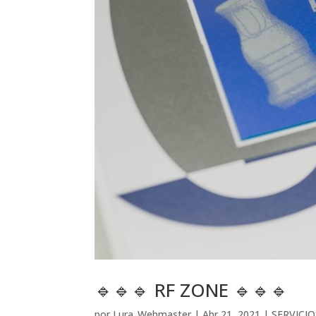
🔹🔹🔹 RF ZONE 🔹🔹🔹
por
Lura_Webmaster
|
Abr 21, 2021
|
SERVICIO