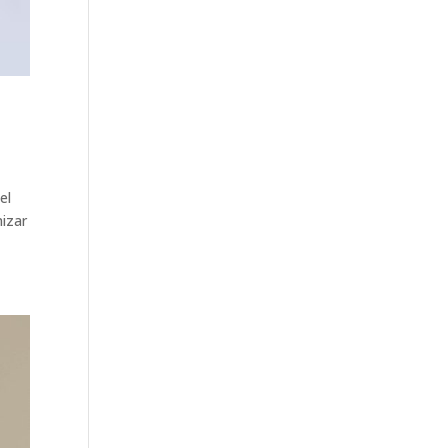
el
mizar