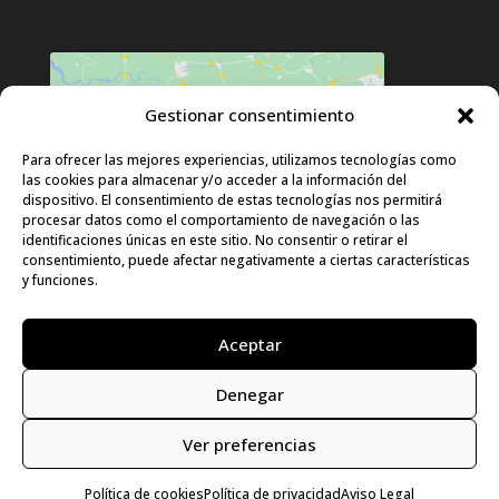
Gestionar consentimiento
Haz clic para aceptar cookies de
Para ofrecer las mejores experiencias, utilizamos tecnologías como
las cookies para almacenar y/o acceder a la información del
marketing y permitir este contenido
dispositivo. El consentimiento de estas tecnologías nos permitirá
procesar datos como el comportamiento de navegación o las
identificaciones únicas en este sitio. No consentir o retirar el
consentimiento, puede afectar negativamente a ciertas características
y funciones.
Aceptar
Denegar
© LURA 2024 |
Aviso Legal
|
Política de
Privacidad
|
Política de Cookies
|
Declaración
Ver preferencias
de accesibilidad
|
Mapa del sitio
|
Diseño:
Uraldes.com
Política de cookies
Política de privacidad
Aviso Legal