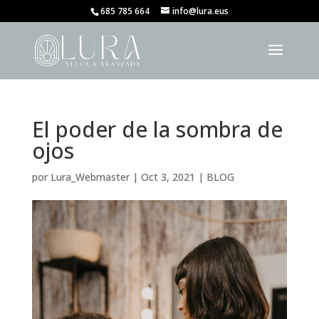
685 785 664
info@lura.eus
El poder de la sombra de
ojos
por
Lura_Webmaster
|
Oct 3, 2021
|
BLOG