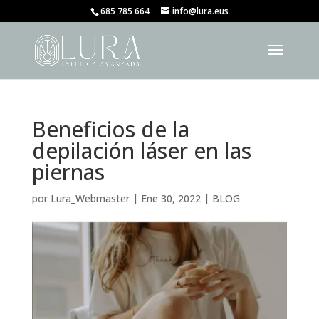
685 785 664
info@lura.eus
Beneficios de la
depilación láser en las
piernas
por
Lura_Webmaster
|
Ene 30, 2022
|
BLOG