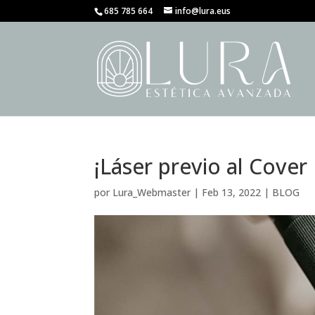
685 785 664
info@lura.eus
¡Láser previo al Cover
por
Lura_Webmaster
|
Feb 13, 2022
|
BLOG