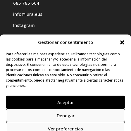
685 785 664
info@lura.eus
Instagram
Gestionar consentimiento
Para ofrecer las mejores experiencias, utilizamos tecnologías como
las cookies para almacenar y/o acceder a la información del
Haz clic para aceptar cookies de
dispositivo. El consentimiento de estas tecnologías nos permitirá
procesar datos como el comportamiento de navegación o las
marketing y permitir este contenido
identificaciones únicas en este sitio. No consentir o retirar el
consentimiento, puede afectar negativamente a ciertas características
y funciones.
Aceptar
Denegar
© LURA 2024 |
Aviso Legal
|
Política de
Privacidad
|
Política de Cookies
|
Declaración
Ver preferencias