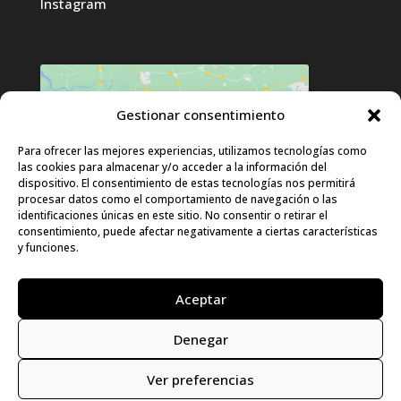
Instagram
Gestionar consentimiento
Haz clic para aceptar cookies de
Para ofrecer las mejores experiencias, utilizamos tecnologías como
las cookies para almacenar y/o acceder a la información del
marketing y permitir este contenido
dispositivo. El consentimiento de estas tecnologías nos permitirá
procesar datos como el comportamiento de navegación o las
identificaciones únicas en este sitio. No consentir o retirar el
consentimiento, puede afectar negativamente a ciertas características
y funciones.
Aceptar
Denegar
© LURA 2024 |
Aviso Legal
|
Política de
Privacidad
|
Política de Cookies
|
Declaración
Ver preferencias
de accesibilidad
|
Mapa del sitio
|
Diseño: