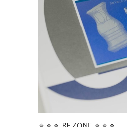
🔹🔹🔹 RF ZONE 🔹🔹🔹