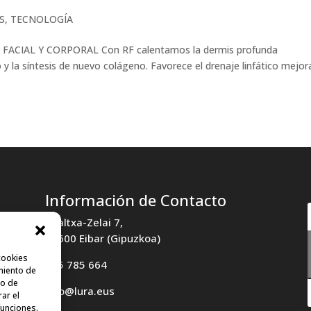
S
,
TECNOLOGÍA
 FACIAL Y CORPORAL Con RF calentamos la dermis profunda
 y la síntesis de nuevo colágeno. Favorece el drenaje linfático mejo
Información de Contacto
Txaltxa-Zelai 7,
20600 Eibar (Gipuzkoa)
cookies
685 785 664
miento de
to de
info@lura.eus
rar el
funciones.