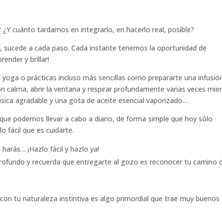
? ¿Y cuánto tardamos en integrarlo, en hacerlo real, posible?
s, sucede a cada paso. Cada instante tenemos la oportunidad de
ender y brillar!
 yoga o prácticas incluso más sencillas como prepararte una infusió
n calma, abrir la ventana y respirar profundamente varias veces mie
n música agradable y una gota de aceite esencial vaporizado…
que podemos llevar a cabo a diario, de forma simple que hoy sólo
 fácil que es cuidarte.
harás… ¡Hazlo fácil y hazlo ya!
rofundo y recuerda que entregarte al gozo es reconocer tu camino 
con tu naturaleza instintiva es algo primordial que trae muy buenos