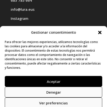
685 785 664
info@lura.eus
Instagram
Gestionar consentimiento
Para ofrecer las mejores experiencias, utilizamos tecnologías como
las cookies para almacenar y/o acceder a la información del
Haz clic para aceptar cookies de
dispositivo. El consentimiento de estas tecnologías nos permitirá
procesar datos como el comportamiento de navegación o las
marketing y permitir este contenido
identificaciones únicas en este sitio. No consentir o retirar el
consentimiento, puede afectar negativamente a ciertas características
y funciones.
Aceptar
Denegar
© LURA 2024 |
Aviso Legal
|
Política de
Privacidad
|
Política de Cookies
|
Declaración
Ver preferencias